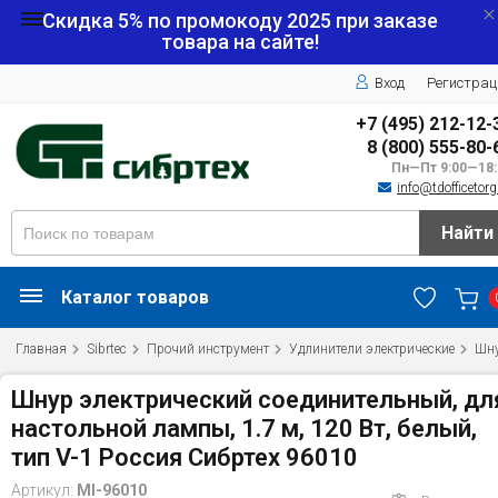
Скидка 5% по промокоду
2025
при заказе
товара на сайте!
Вход
Регистрац
+7 (495) 212-12-
8 (800) 555-80-
Пн—Пт 9:00—18:
info@tdofficetorg
Найти
Каталог товаров
Главная
Sibrtec
Прочий инструмент
Удлинители электрические
Шну
Шнур электрический соединительный, дл
настольной лампы, 1.7 м, 120 Вт, белый,
тип V-1 Россия Сибртех 96010
Артикул:
MI-96010