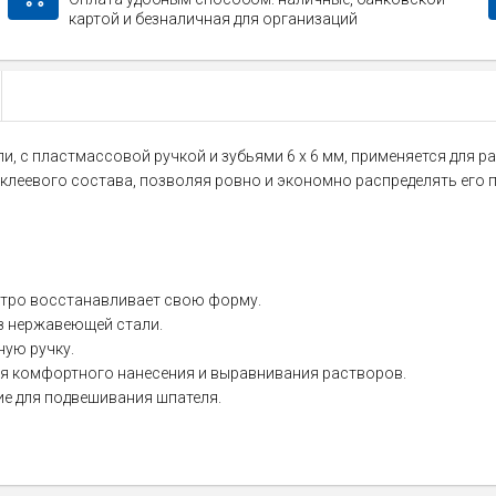
картой и безналичная для организаций
и, с пластмассовой ручкой и зубьями 6 х 6 мм, применяется для 
е клеевого состава, позволяя ровно и экономно распределять его 
стро восстанавливает свою форму.
з нержавеющей стали.
ую ручку.
я комфортного нанесения и выравнивания растворов.
ие для подвешивания шпателя.