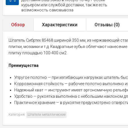
курьером или службой доставки, так же есть
возможность самовывоза
Обзор
Характеристики
Отзывы (
0
)
Шпатель Сибртех 85468 шириной 350 мм, из нержавеющей стал
плитки, мозаики и т.д. Квадратные зубья облегчают нанесени
плитку площадью 100-400 см2.
Преимущества
Упругое полотно — при изгибающих нагрузках шпатель бы
Коррозионная стойкость — рабочее полотно выполнено и
Надежный хват — инструмент имеет эргономичную рельефн
Удобство — рукоятка выполнена с небольшим наклоном дл
Практичное хранение — в рукоятке предусмотрено отверст
Категория:
Шпатели металлические