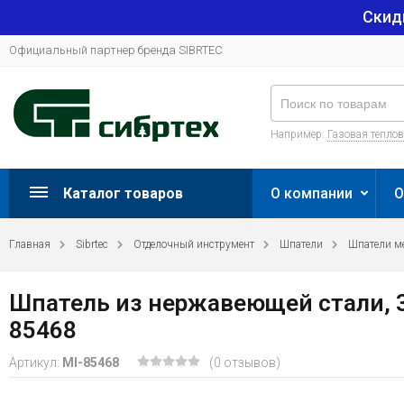
Скид
Официальный партнер бренда SIBRTEC
Например:
Газовая тепло
Каталог товаров
О компании
О
Главная
Sibrtec
Отделочный инструмент
Шпатели
Шпатели м
Шпатель из нержавеющей стали, 35
85468
Артикул:
MI-85468
(0 отзывов)