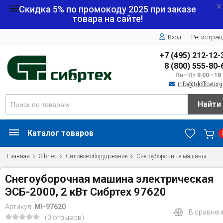
Скидка 5% по промокоду
2025
при заказе
товара на сайте!
Вход
Регистрац
+7 (495) 212-12-
8 (800) 555-80-
Пн—Пт 9:00—18:
info@tdofficetorg
Найти
Каталог товаров
Главная
Sibrtec
Силовое оборудование
Снегоуборочные машины
Снегоуборочная машина электрическая
ЭСБ-2000, 2 кВт Сибртех 97620
Артикул:
MI-97620
В сравнен
(0 отзывов)