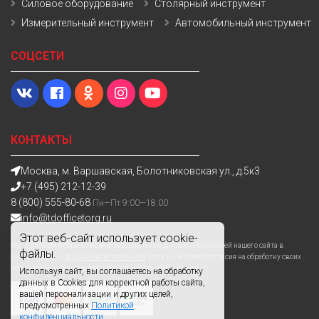
Силовое оборудование
Столярный инструмент
Измерительный инструмент
Автомобильный инструмент
СОЦСЕТИ
КОНТАКТЫ
Москва, м. Варшавская, Болотниковская ул., д.5к3
+7 (495) 212-12-39
8 (800) 555-80-68
Пн—Пт 9:00—18:00
info@tdofficetorg.ru
Этот веб-сайт использует cookie-
Мы получаем и обрабатываем персональные данные посетителей нашего сайта в
файлы.
соответствии с
официальной политикой
. Если вы не даете согласия на обработку своих
персональных данных,вам необходимо покинуть наш сайт.
Используя сайт, вы соглашаетесь на обработку
данных в Cookies для корректной работы сайта,
вашей персонализации и других целей,
предусмотренных
Политикой
конфиденциальности.