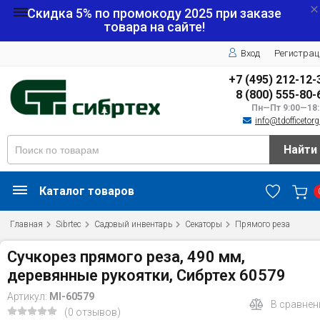
Скидка 5% по промокоду
2025
при заказе
товара на сайте!
Вход
Регистрац
+7 (495) 212-12-
8 (800) 555-80-
Пн—Пт 9:00—18:
info@tdofficetorg
Найти
Каталог товаров
Главная
Sibrtec
Садовый инвентарь
Секаторы
Прямого реза
Сучкорез прямого реза, 490 мм,
деревянные рукоятки, Сибртех 60579
Артикул:
MI-60579
В сравнен
(0 отзывов)