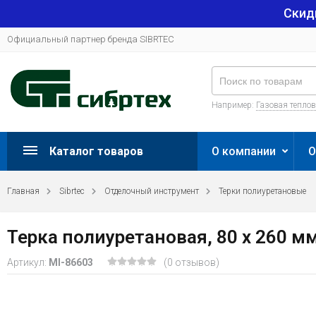
Скид
Официальный партнер бренда SIBRTEC
Например:
Газовая тепло
Каталог товаров
О компании
О
Главная
Sibrtec
Отделочный инструмент
Терки полиуретановые
Терка полиуретановая, 80 х 260 м
Артикул:
MI-86603
(0 отзывов)