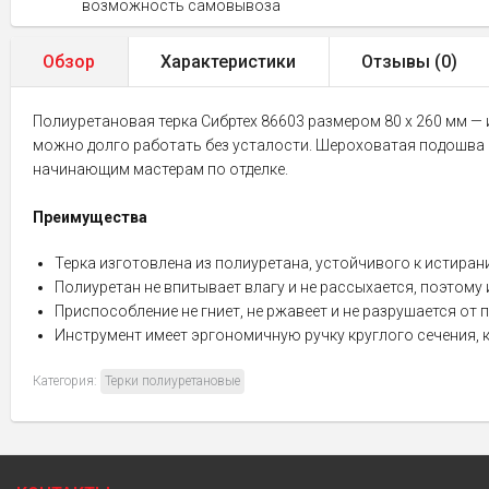
возможность самовывоза
Обзор
Характеристики
Отзывы (
0
)
Полиуретановая терка Сибртех 86603 размером 80 х 260 мм — 
можно долго работать без усталости. Шероховатая подошва о
начинающим мастерам по отделке.
Преимущества
Терка изготовлена из полиуретана, устойчивого к истира
Полиуретан не впитывает влагу и не рассыхается, поэтому
Приспособление не гниет, не ржавеет и не разрушается от
Инструмент имеет эргономичную ручку круглого сечения, 
Категория:
Терки полиуретановые