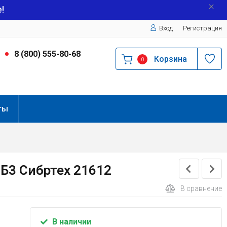
!
Вход
Регистрация
9
8 (800) 555-80-68
Корзина
0
ты
 Б3 Сибртех 21612
В сравнение
В наличии