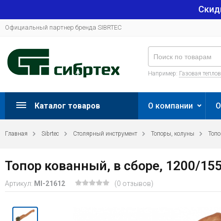
Скид
Официальный партнер бренда SIBRTEC
Например:
Газовая тепло
Каталог товаров
О компании
О
Главная
Sibrtec
Столярный инструмент
Топоры, колуны
Топ
Топор кованный, в сборе, 1200/15
Артикул:
MI-21612
(0 отзывов)