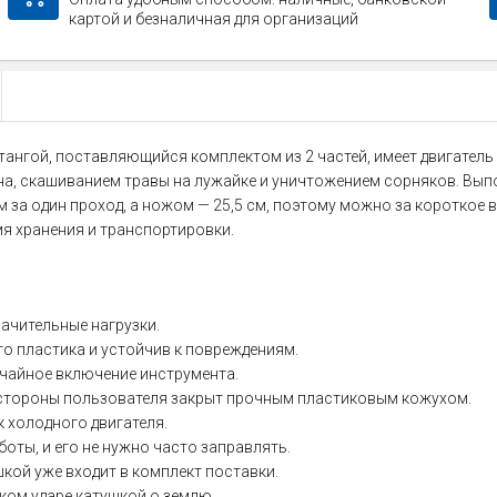
картой и безналичная для организаций
нгой, поставляющийся комплектом из 2 частей, имеет двигатель о
на, скашиванием травы на лужайке и уничтожением сорняков. Вып
 за один проход, а ножом — 25,5 см, поэтому можно за короткое 
я хранения и транспортировки.
ачительные нагрузки.
о пластика и устойчив к повреждениям.
учайное включение инструмента.
 стороны пользователя закрыт прочным пластиковым кожухом.
 холодного двигателя.
боты, и его не нужно часто заправлять.
кой уже входит в комплект поставки.
ком ударе катушкой о землю.