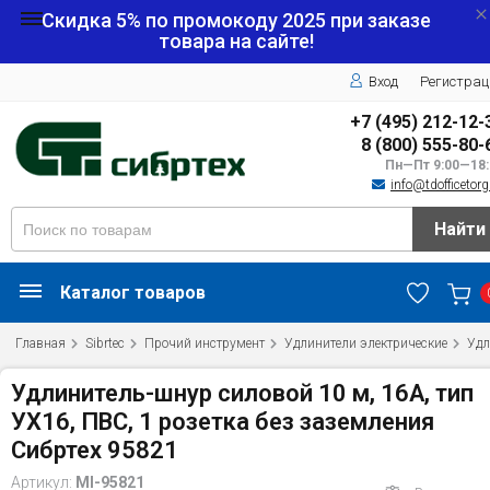
Скидка 5% по промокоду
2025
при заказе
товара на сайте!
Вход
Регистрац
+7 (495) 212-12-
8 (800) 555-80-
Пн—Пт 9:00—18:
info@tdofficetorg
Найти
Каталог товаров
Главная
Sibrtec
Прочий инструмент
Удлинители электрические
Удл
Удлинитель-шнур силовой 10 м, 16А, тип
УХ16, ПВС, 1 розетка без заземления
Сибртех 95821
Артикул:
MI-95821