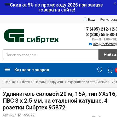
Скидка 5% по промокоду
2025
при заказе
товара на сайте!
Вход
Регистрац
+7 (495) 212-12-
8 (800) 555-80-
Пн—Пт 9:00—18:
info@tdofficetorg
Найти
Каталог товаров
Главная
Sibrtec
Прочий инструмент
Удлинители электрические
Удл
Удлинитель силовой 20 м, 16А, тип УХз16,
ПВС 3 x 2.5 мм, на стальной катушке, 4
розетки Сибртех 95872
Артикул:
MI-95872