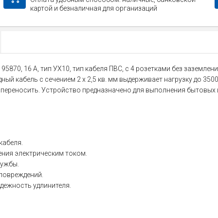
картой и безналичная для организаций
5870, 16 А, тип УХ10, тип кабеля ПВС, с 4 розетками без заземле
ый кабель с сечением 2 х 2,5 кв. мм выдерживает нагрузку до 350
но переносить. Устройство предназначено для выполнения бытовых
кабеля.
ения электрическим током.
лужбы.
повреждений.
дежность удлинителя.