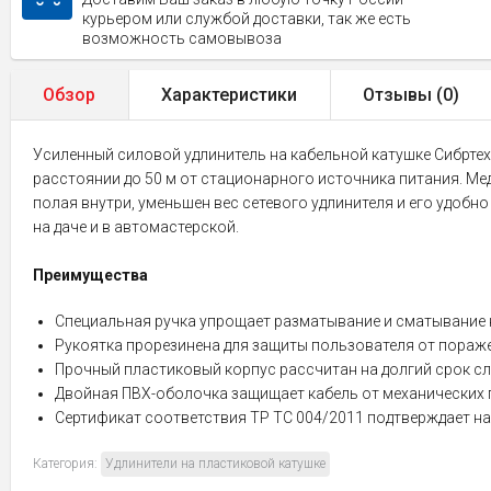
курьером или службой доставки, так же есть
возможность самовывоза
Обзор
Характеристики
Отзывы (
0
)
Усиленный силовой удлинитель на кабельной катушке Сибртех 9
расстоянии до 50 м от стационарного источника питания. Медн
полая внутри, уменьшен вес сетевого удлинителя и его удоб
на даче и в автомастерской.
Преимущества
Специальная ручка упрощает разматывание и сматывание 
Рукоятка прорезинена для защиты пользователя от пораж
Прочный пластиковый корпус рассчитан на долгий срок с
Двойная ПВХ-оболочка защищает кабель от механических 
Сертификат соответствия ТР ТС 004/2011 подтверждает на
Категория:
Удлинители на пластиковой катушке