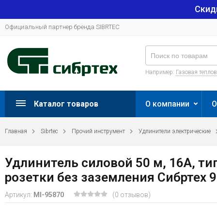
Скид
Официальный партнер бренда SIBRTEC
Например:
Газовая тепло
Каталог товаров
О компании
О
Главная
Sibrtec
Прочий инструмент
Удлинители электрические
Удлинитель силовой 50 м, 16А, ти
розетки без заземления Сибртех 
Артикул:
MI-95870
(0 отзывов)