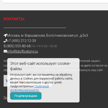
КОНТАКТЫ
Москва, м. Варшавская, Болотниковская ул., д.5к3
+7 (495) 212-12-39
8 (800) 555-80-68
Пн—Пт 9:00—18:00
info@tdofficetorg.ru
Мы получаем и обрабатываем персональные данные посетителей нашего
Этот веб-сайт использует cookie-
сайта в соответствии с
официальной политикой
. Если вы не даете согласия на
файлы.
обработку своих персональных данных,вам необходимо покинуть наш сайт.
Используя сайт, вы соглашаетесь на обработку
данных в Cookies для корректной работы сайта,
вашей персонализации и других целей,
предусмотренных
Политикой
конфиденциальности.
Подтверждаю
Разработано