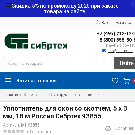
Скидка 5% по промокоду
2025
при заказе
товара на сайте!
Вход
Регистрац
+7 (495) 212-12-
8 (800) 555-80-
Пн—Пт 9:00—18:
info@tdofficetorg
Найти
Каталог товаров
Главная
Sibrtec
Прочий инструмент
Уплотнители
Уплотнитель для окон со скотчем, 5 х 8
мм, 18 м Россия Сибртех 93855
Артикул:
MI-93855
В сравнен
(0 отзывов)