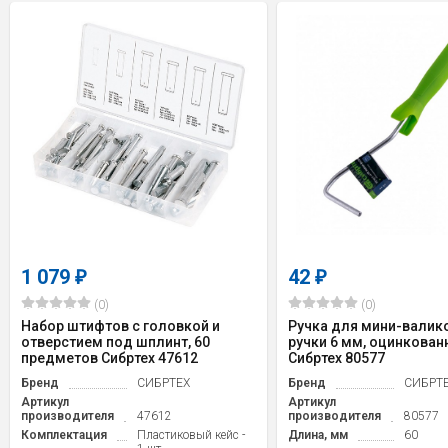
1 079
42
₽
₽
(0)
(0)
Набор штифтов с головкой и
Ручка для мини-валико
отверстием под шплинт, 60
ручки 6 мм, оцинкован
предметов Сибртех 47612
Сибртех 80577
Бренд
СИБРТЕХ
Бренд
СИБРТ
Артикул
Артикул
производителя
47612
производителя
80577
Комплектация
Пластиковый кейс -
Длина, мм
60