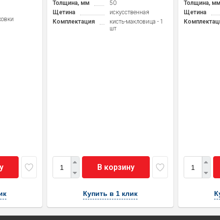
Толщина, мм
50
Толщина, м
Щетина
искусственная
Щетина
ковки
Комплектация
кисть-макловица - 1
Комплектац
шт
у
В корзину
ик
Купить в 1 клик
К