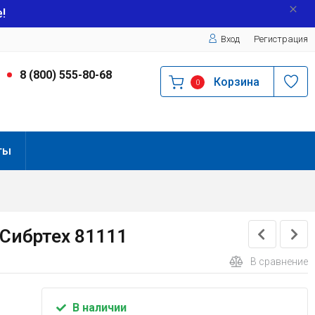
!
Вход
Регистрация
9
8 (800) 555-80-68
Корзина
0
ты
 Сибртех 81111
В сравнение
В наличии