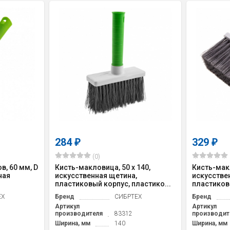
284
329
₽
₽
(0)
в, 60 мм, D
Кисть-макловица, 50 x 140,
Кисть-макл
ная
искусственная щетина,
искусстве
пластиковый корпус, пластико...
пластиковы
ЕХ
Бренд
СИБРТЕХ
Бренд
Артикул
Артикул
производителя
83312
производит
Ширина, мм
140
Ширина, мм