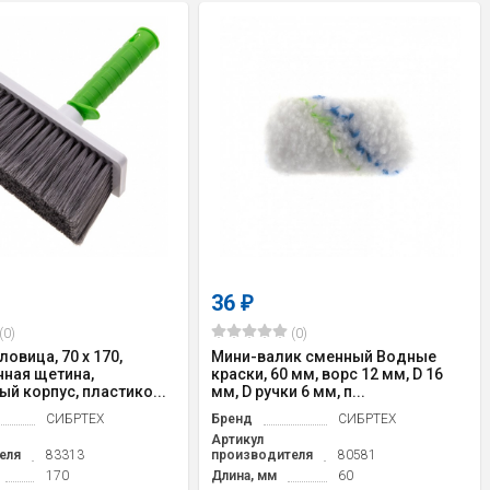
36
₽
(0)
(0)
овица, 70 x 170,
Мини-валик сменный Водные
нная щетина,
краски, 60 мм, ворс 12 мм, D 16
й корпус, пластико...
мм, D ручки 6 мм, п...
СИБРТЕХ
Бренд
СИБРТЕХ
Артикул
еля
83313
производителя
80581
170
Длина, мм
60