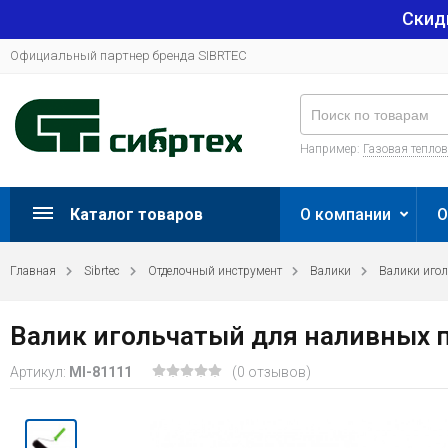
Скид
Официальный партнер бренда SIBRTEC
Например:
Газовая тепло
Каталог товаров
О компании
О
Главная
Sibrtec
Отделочный инструмент
Валики
Валики иго
Валик игольчатый для наливных по
Артикул:
MI-81111
(0 отзывов)