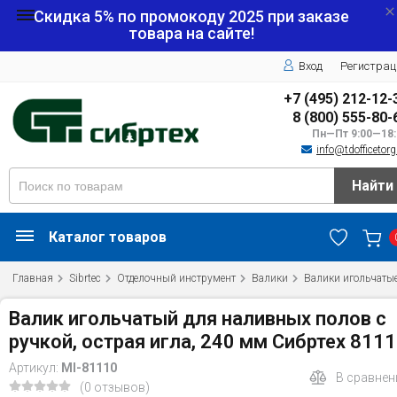
Скидка 5% по промокоду
2025
при заказе
товара на сайте!
Вход
Регистрац
+7 (495) 212-12-
8 (800) 555-80-
Пн—Пт 9:00—18:
info@tdofficetorg
Найти
Каталог товаров
Главная
Sibrtec
Отделочный инструмент
Валики
Валики игольчаты
Валик игольчатый для наливных полов с
ручкой, острая игла, 240 мм Сибртех 811
Артикул:
MI-81110
В сравнен
(0 отзывов)