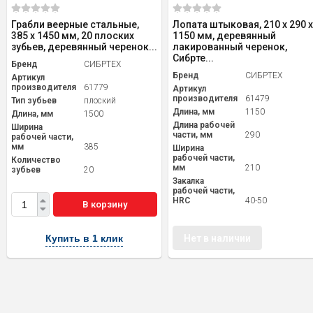
Грабли веерные стальные,
Лопата штыковая, 210 х 290 х
385 х 1450 мм, 20 плоских
1150 мм, деревянный
зубьев, деревянный черенок...
лакированный черенок,
Сибрте...
Бренд
СИБРТЕХ
Бренд
СИБРТЕХ
Артикул
производителя
61779
Артикул
производителя
61479
Тип зубьев
плоский
Длина, мм
1150
Длина, мм
1500
Длина рабочей
Ширина
части, мм
290
рабочей части,
мм
385
Ширина
рабочей части,
Количество
мм
210
зубьев
20
Закалка
рабочей части,
HRC
40-50
В корзину
Купить в 1 клик
Нет в наличии