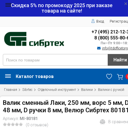
Скидка 5% по промокоду
2025
при заказе
товара на сайте!
Вход
Регистрац
+7 (495) 212-12-
8 (800) 555-80-
Пн—Пт 9:00—18:
info@tdofficetorg
Найти
Каталог товаров
Главная
Sibrtec
Отделочный инструмент
Валики
Валики с ручкой
Валик сменный Лаки, 250 мм, ворс 5 мм, 
48 мм, D ручки 8 мм, Велюр Сибртех 8018
Артикул:
MI-80181
В сравнен
(0 отзывов)