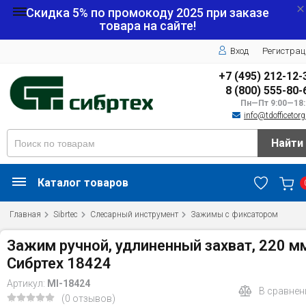
Скидка 5% по промокоду
2025
при заказе
товара на сайте!
Вход
Регистрац
+7 (495) 212-12-
8 (800) 555-80-
Пн—Пт 9:00—18:
info@tdofficetorg
Найти
Каталог товаров
Главная
Sibrtec
Слесарный инструмент
Зажимы с фиксатором
Зажим ручной, удлиненный захват, 220 м
Сибртех 18424
Артикул:
MI-18424
В сравнен
(0 отзывов)