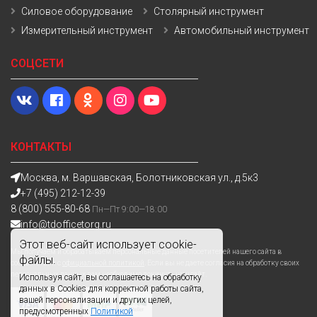
Силовое оборудование
Столярный инструмент
Измерительный инструмент
Автомобильный инструмент
СОЦСЕТИ
КОНТАКТЫ
Москва, м. Варшавская, Болотниковская ул., д.5к3
+7 (495) 212-12-39
8 (800) 555-80-68
Пн—Пт 9:00—18:00
info@tdofficetorg.ru
Этот веб-сайт использует cookie-
Мы получаем и обрабатываем персональные данные посетителей нашего сайта в
файлы.
соответствии с
официальной политикой
. Если вы не даете согласия на обработку своих
персональных данных,вам необходимо покинуть наш сайт.
Используя сайт, вы соглашаетесь на обработку
данных в Cookies для корректной работы сайта,
вашей персонализации и других целей,
предусмотренных
Политикой