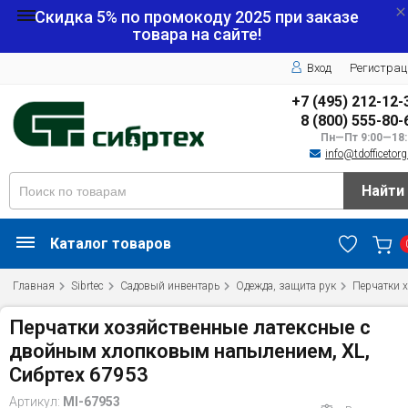
Скидка 5% по промокоду
2025
при заказе
товара на сайте!
Вход
Регистрац
+7 (495) 212-12-
8 (800) 555-80-
Пн—Пт 9:00—18:
info@tdofficetorg
Найти
Каталог товаров
Главная
Sibrtec
Садовый инвентарь
Одежда, защита рук
Перчатки 
Перчатки хозяйственные латексные c
двойным хлопковым напылением, XL,
Сибртех 67953
Артикул:
MI-67953