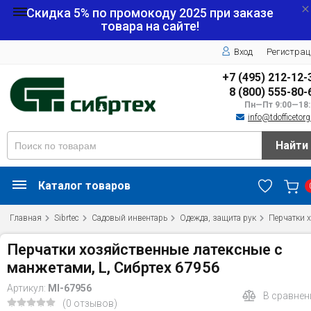
Скидка 5% по промокоду
2025
при заказе
товара на сайте!
Вход
Регистрац
+7 (495) 212-12-
8 (800) 555-80-
Пн—Пт 9:00—18:
info@tdofficetorg
Найти
Каталог товаров
Главная
Sibrtec
Садовый инвентарь
Одежда, защита рук
Перчатки 
Перчатки хозяйственные латексные с
манжетами, L, Сибртех 67956
Артикул:
MI-67956
В сравнен
(0 отзывов)