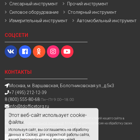
Слесарный инструмент
Прочий инструмент
Силовое оборудование
Столярный инструмент
Измерительный инструмент
Автомобильный инструмент
СОЦСЕТИ
КОНТАКТЫ
Москва, м. Варшавская, Болотниковская ул., д.5к3
+7 (495) 212-12-39
8 (800) 555-80-68
Пн—Пт 9:00—18:00
info@tdofficetorg.ru
Этот веб-сайт использует cookie-
Мы получаем и обрабатываем персональные данные посетителей нашего сайта в
файлы.
соответствии с
официальной политикой
. Если вы не даете согласия на обработку своих
персональных данных,вам необходимо покинуть наш сайт.
Используя сайт, вы соглашаетесь на обработку
данных в Cookies для корректной работы сайта,
вашей персонализации и других целей,